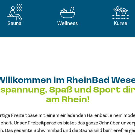
Sauna
Wellness
Kurse
Willkommen im RheinBad Wese
spannung, Spaß und Sport di
am Rhein!
gartige Freizeitoase mit einem einladenden Hallenbad, einem mod
haft. Unser Freizeitparadies bietet das ganze Jahr über unver
n. Das gesamte Schwimmbad und die Sauna sind barrierefrei ges