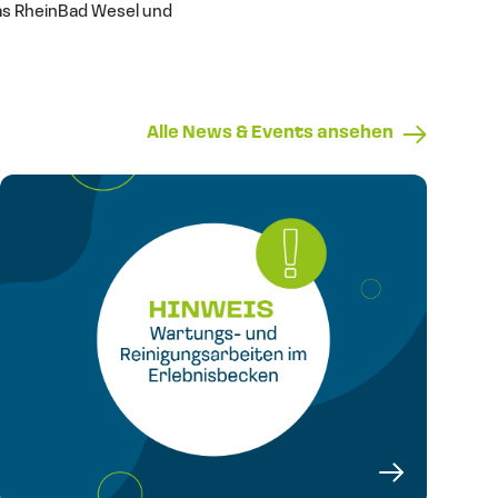
as RheinBad Wesel und
Alle News & Events ansehen