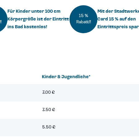
Für Kinder unter 100 cm
Mit der Stadtwerk
15 %
Körpergröße ist der Eintritt
Card 15 % auf den
!
!
Rabatt!
!
ins Bad kostenlos!
Eintrittspreis spar
e
Kinder & Jugendliche*
3.00 €
3.50 €
5.50 €