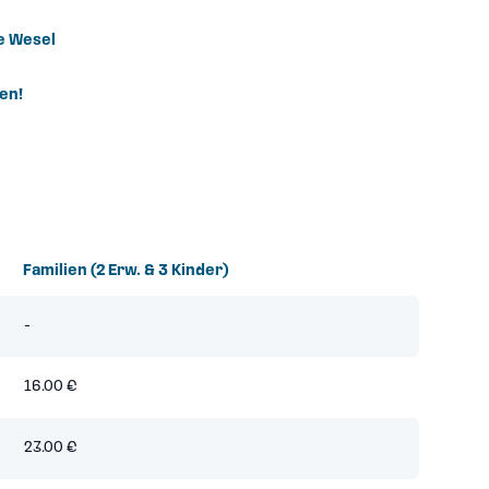
e Wesel
en!
Familien (2 Erw. & 3 Kinder)
-
16.00 €
23.00 €