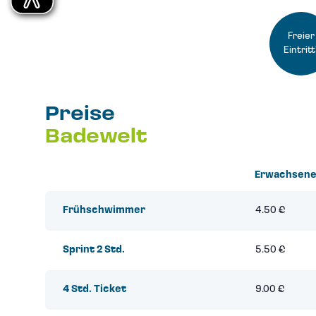
Freier
Eintritt
Preise
Badewelt
Erwachsen
Frühschwimmer
4.50 €
Sprint 2 Std.
5.50 €
4 Std. Ticket
9.00 €