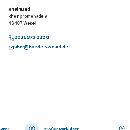
RheinBad
Rheinpromenade 9
46487 Wesel
0281 972 032 0
sbw@baeder-wesel.de
ÖPNV
Großer Parkplatz