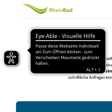
Startseite
Entdecken Sie unser viel
Kinder bis hin zu Fitness
beachten Sie:
Kurse kön
schriftliche Anfragen kö