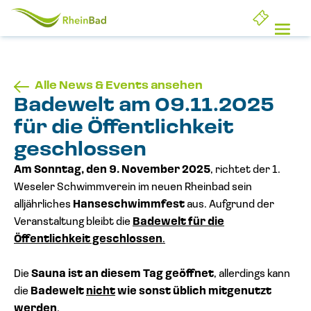
Startseite
Ope
Alle News & Events ansehen
Badewelt am 09.11.2025
für die Öffentlichkeit
geschlossen
Am Sonntag, den 9. November 2025
, richtet der 1.
Weseler Schwimmverein im neuen Rheinbad sein
alljährliches
Hanseschwimmfest
aus. Aufgrund der
Veranstaltung bleibt die
Badewelt für die
Öffentlichkeit geschlossen
.
Die
Sauna ist an diesem Tag geöffnet
, allerdings kann
die
Badewelt
nicht
wie sonst üblich mitgenutzt
werden
.